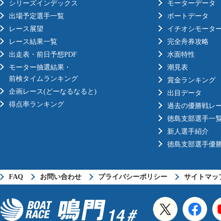
シリーズインデックス
モーターデータ
出場予定選手一覧
ボートデータ
レース展望
イチオシモータ
レース結果一覧
完全舟券攻略
出走表・前日予想PDF
水面特性
モーター抽選結果・
潮見表
前検タイムランキング
賞金ランキング
企画レース(どーなるなると)
出目データ
得点率ランキング
過去の優勝戦レ
徳島支部選手一
新人選手紹介
徳島支部選手優
FAQ
お問い合わせ
プライバシーポリシー
サイトマッ