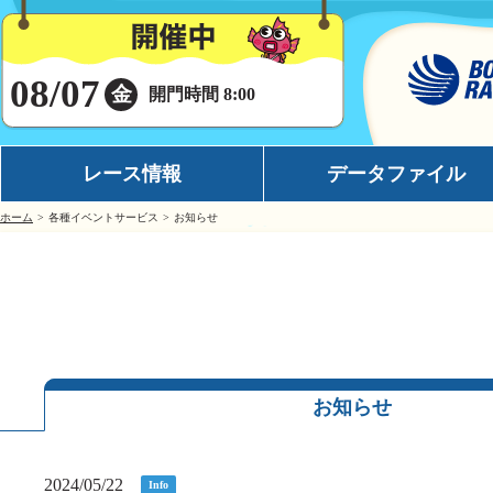
08/07
金
開門時間 8:00
レース情報
データファイル
ホーム
各種イベントサービス
お知らせ
シリーズインデックス
モーターデータ
出場予定選手一覧
ボートデータ
レース展望
イチオシモーター
レース結果一覧
完全舟券攻略
お知らせ
出走表・前日予想PDF
水面特性
モーター抽選結果・前検タイムランキング
潮見表
2024/05/22
Info