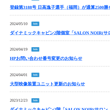
企画レース(どーなるなると)
賞金ランキング
登録第3188号 日高逸子選手（福岡）が通算2500
得点率ランキング
出目データ
過去の優勝戦レース
2024/05/10
Info
徳島支部選手一覧
ダイナミックキャビン2階個室「SALON NOIR
新人選手紹介
2024/04/19
Info
徳島支部選手優勝履歴
HPお問い合わせ番号変更のお知らせ
2024/04/01
Info
大型映像装置ユニット更新のお知らせ
2023/12/23
Info
ダイナミックキャビン2階「SALON NOIR(サロ