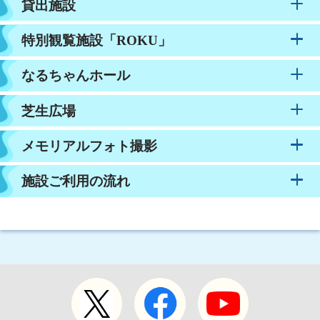
貸出施設
特別観覧施設「ROKU」
なるちゃんホール
芝生広場
メモリアルフォト撮影
設備比較表
施設ご利用の流れ
1
ご利用希望日の30日前から7日前まで
特別観覧施設「ROKU」
ボートレース鳴門（鳴門市ボートレース企画課）
ダイニングセット完備の多目的空間
に利用許可申請書をご提出ください。
なるちゃんホール
※申請書提出は持参のみとし、予約は申請書提出