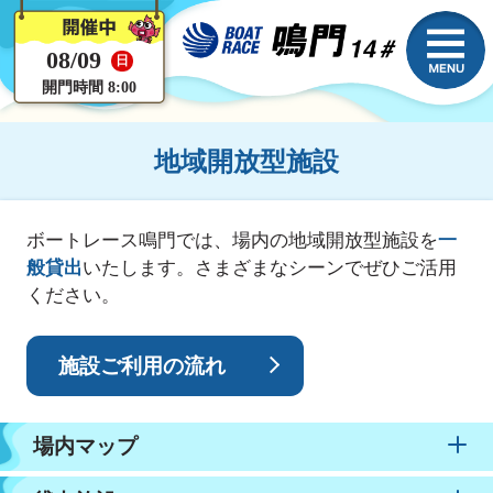
08/09
日
開門時間 8:00
地域開放型施設
ボートレース鳴門では、場内の地域開放型施設を
一
般貸出
いたします。さまざまなシーンでぜひご活用
ください。
施設ご利用の流れ
場内マップ