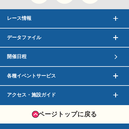
ステージ・音響設備完備のホール
芝生広場
先着順とします。
無料
利用料
予約の空き状況は、電話等でお問い合わせくだ
※営利目的や舟券購入目的のみでの利用はで
広大な芝生広がる屋外スペース
レース情報
メモリアルフォト撮影
さい。
利用料
1時間 1,500円（光熱水費、消費税込み）
きません。
※物販を主目的とする利用はできません。
※仮予約は受け付けません。
ボートレース鳴門で記念写真を
利用可能
利用料
10名～60名
1時間500円（光熱水費込み）
データファイル
人数
利用料の
・鳴門市民もしくは鳴門市に事業所を置く法
※未成年のみでの利用はできません。必ず成
※物販目的での利用はできません。
減免
2
人の場合…1時間あたり750円に減額
人の方が代表者となってください。
利用許可申請から6日以内
利用料
1時間 1,500円
・営利目的以外での利用の場合…利用料を免
利用料の
・鳴門市民もしくは鳴門市に事業所を置く法
開催日程
減免
除
利用可能
原則全ての日
人の場合…1時間あたり250円に減額
利用可能
原則メインスタンドの休業日かつ担当部署の
日
ボートレース鳴門が利用許可書を発行し、郵送し
日
※ボートレース鳴門のイベントやメンテナン
・営利目的以外での利用の場合…利用料を免
営業日
利用可能
20名～200名
ます。
ス等により利用できない場合があります。
除
各種イベントサービス
※ボートレース場のイベントやメンテナンス
人数
※未成年のみでの利用はできません。必ず成
等により利用できない場合があります。
人の方が代表者となってください。
利用可能
利用可能
9：00～21：00のうち4時間以内
20名以上
時間
人数
3
※準備、片付けの時間を含みます。
※未成年のみでの利用はできません。必ず成
利用希望日の前日まで
アクセス・施設ガイド
9：00～17：00まで（準備、片付けの時間を含
利用可能
利用可能
ボートレース鳴門の営業時間以外
人の方が代表者となってください。
時間
みます）
日
舟券購入
※ボートレース場のイベントやメンテナンス
本場開催日のみ可能
利用許可書記載の利用料を納付してください。
等により利用できない場合があります。
※事前申請が必要です。
利用可能
・ボートレース鳴門の営業時間以外
ページトップに戻る
舟券購入
ご利用いただけません。
日
※利用許可書に納付書を同封いたします。金融機
※ボートレース鳴門のイベントやメンテナン
投票機器
利用可能
・ボートレース鳴門営業日：閉門～21：00
自動発売払戻機（キャッシュレスカード精算
ス等により利用できない場合があります。
関の休日にご注意ください。
利用可能
メインスタンド、ダイナミックキャビン、屋
時間