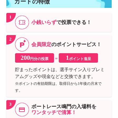
カードの特徴
1
小銭いらず
で投票できる！
2
会員限定
のポイントサービス！
200
1
=
円分の投票
ポイント進呈
貯まったポイントは、選手サイン入りプレミ
アムグッズや現金などと交換できます。
※ポイントの有効期限は、取得日から1年後の月末で
す。
3
ボートレース鳴門の入場料を
ワンタッチで清算！