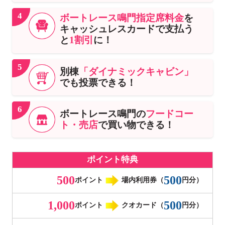
4
ボートレース鳴門指定席料金
を
キャッシュレスカードで支払う
と
1割引
に！
5
別棟
「ダイナミックキャビン」
でも投票できる！
6
ボートレース鳴門の
フードコー
ト・売店
で買い物できる！
ポイント特典
500
500
ポイント
場内利用券（
円分）
1,000
500
ポイント
クオカード（
円分）