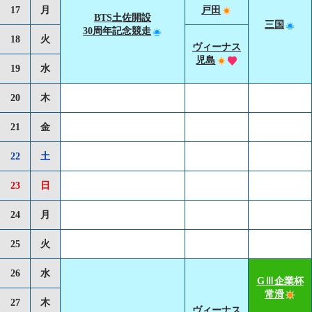
17
月
戸田
BTS土佐開設
三国
30周年記念競走
18
火
ヴィーナス
児島
19
水
20
木
21
金
22
土
23
日
24
月
25
火
26
水
GⅢ企業杯
常滑
27
木
ヴィーナス