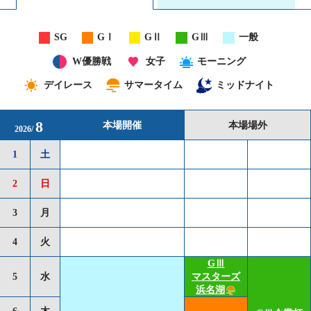
SG
GⅠ
GⅡ
GⅢ
一般
W優勝戦
女子
モーニング
デイレース
サマータイム
ミッドナイト
8
本場開催
本場場外
2026
/
1
土
2
日
3
月
4
火
GⅢ
5
水
マスターズ
浜名湖
6
木