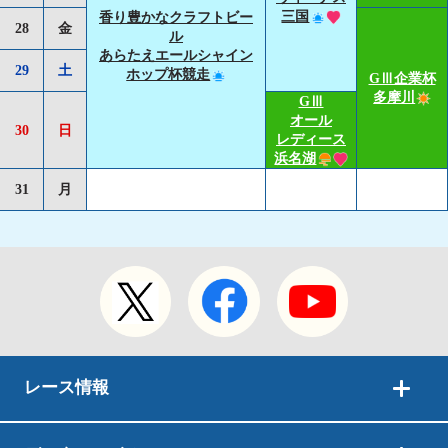
三国
香り豊かなクラフトビー
28
金
ル
あらたえエールシャイン
29
土
ホップ杯競走
GⅢ企業杯
多摩川
GⅢ
オール
30
日
レディース
浜名湖
31
月
レース情報