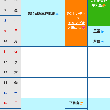
GⅢ企業杯
平和島
7
金
第57回渦王杯競走
PGⅠレディ
ース
8
土
チャンピオ
ン徳山
9
日
三国
10
月
芦屋
11
火
12
水
13
木
14
金
15
土
16
日
平和島