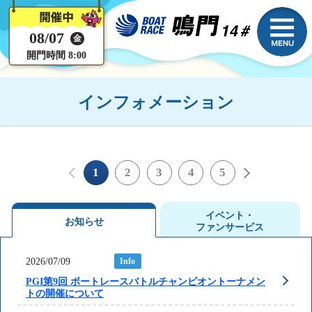
08/07
金
開門時間 8:00
インフォメーション
1
2
3
4
5
イベント・
お知らせ
ファンサービス
2026/07/09
Info
PGI第9回 ボートレースバトルチャンピオントーナメン
トの開催について