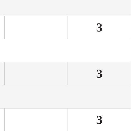
 ３
3
 １
3
 ３
3