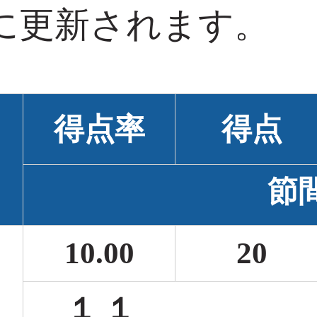
に更新されます。
得点率
得点
節
10.00
20
１ 