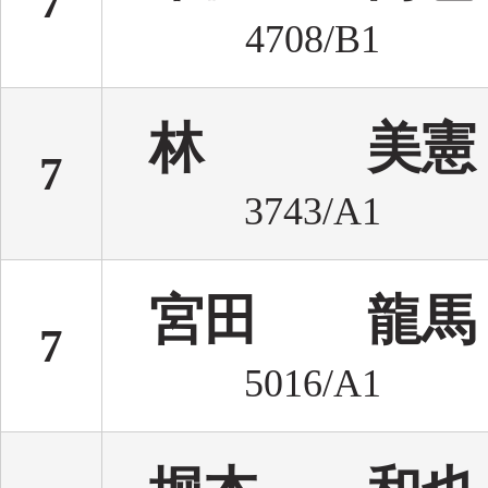
7
4708/B1
林 美憲
7
3743/A1
宮田 龍馬
7
5016/A1