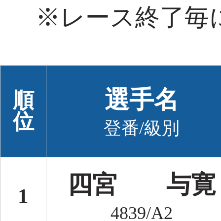
※レース終了毎
選手名
順
位
登番/級別
四宮 与寛
1
4839/A2