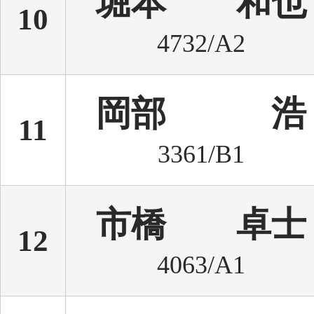
堀本 和也
10
4732/A2
岡部 浩
11
3361/B1
市橋 卓士
12
4063/A1