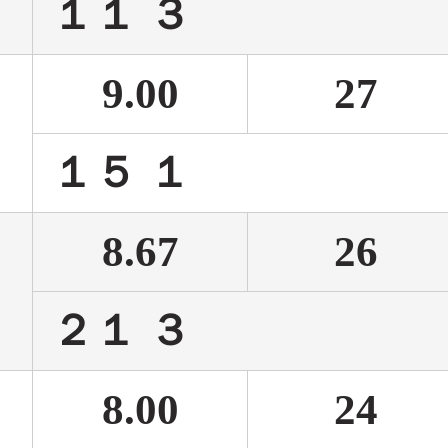
１１
9.00
27
１５
8.67
26
２１
8.00
24