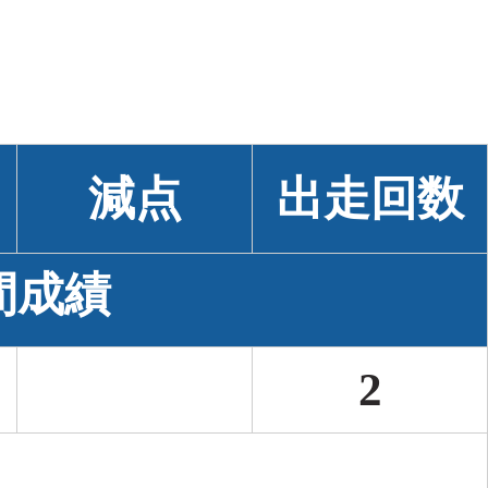
減点
出走回数
間成績
2
１