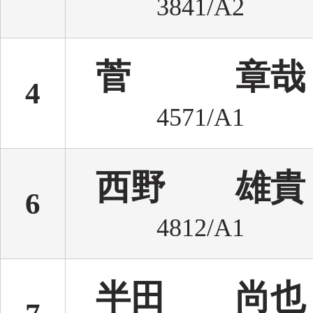
3841/A2
菅 章哉
4
4571/A1
西野 雄貴
6
4812/A1
半田 尚也