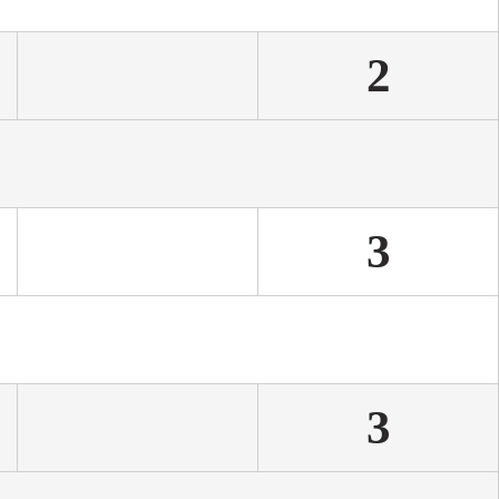
2
２
3
 １
3