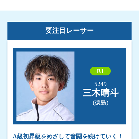
要注目レーサー
B1
5249
三木晴斗
(徳島)
A級初昇級をめざして奮闘を続けていく！