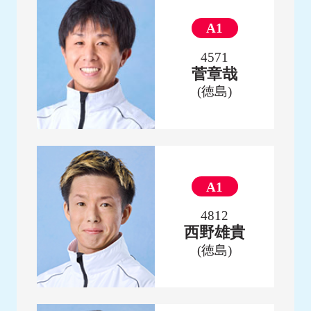
A1
4571
菅章哉
(徳島)
A1
4812
西野雄貴
(徳島)