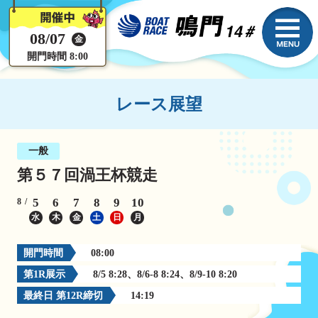
08/07
金
開門時間 8:00
レース展望
一般
第５７回渦王杯競走
5
6
7
8
9
10
8
水
木
金
土
日
月
開門時間
08:00
第1R展示
8/5 8:28、8/6-8 8:24、8/9-10 8:20
最終日 第12R締切
14:19