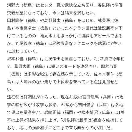
河野大（徳島）はセンター戦で豪快な立ち回り。春以降は準優
突破が壁になっており、今回は結果を残したい。
田村隆信（徳島）や烏野賢太（徳島）をはじめ、林美憲（徳
島）や市橋卓士（徳島）といったベテラン世代は近況勝率を下
げているものの、地元水面をきっかけに復調をアピールできる
か。丸尾義孝（徳島）は経験豊富なテクニックを武器にV争い
に加わっていく。
堀本和也（徳島）は近況優出を量産しており、7月常滑で今年初
V。葛原大陽（徳島）は鋭いスタートを連発させ、四宮与寛
（徳島）は多彩な戦法で存在感を示している。佐々木和伸（徳
島）は大崩れのない走りで上位着を並べている点は見逃せな
い。
遠征勢は好調組がそろった。現在A1級の宮田龍馬（兵庫）は攻
撃の幅が広がり攻撃も多彩。A2級から吉田俊彦（兵庫）は各地
で優出を量産中だ。岩崎正哉（福岡）や松本博昭（広島）は1着
率の上昇が結果を押し上げ、5月以降の勝率は6点台を維持して
おり、地元の強豪相手にどこまで立ち向かうのか注目だ。