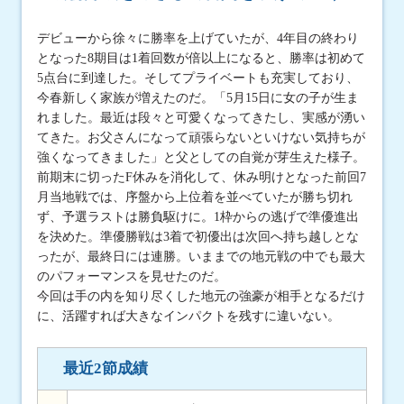
デビューから徐々に勝率を上げていたが、4年目の終わり
となった8期目は1着回数が倍以上になると、勝率は初めて
5点台に到達した。そしてプライベートも充実しており、
今春新しく家族が増えたのだ。「5月15日に女の子が生ま
れました。最近は段々と可愛くなってきたし、実感が湧い
てきた。お父さんになって頑張らないといけない気持ちが
強くなってきました」と父としての自覚が芽生えた様子。
前期末に切ったF休みを消化して、休み明けとなった前回7
月当地戦では、序盤から上位着を並べていたが勝ち切れ
ず、予選ラストは勝負駆けに。1枠からの逃げで準優進出
を決めた。準優勝戦は3着で初優出は次回へ持ち越しとな
ったが、最終日には連勝。いままでの地元戦の中でも最大
のパフォーマンスを見せたのだ。
今回は手の内を知り尽くした地元の強豪が相手となるだけ
に、活躍すれば大きなインパクトを残すに違いない。
最近2節成績