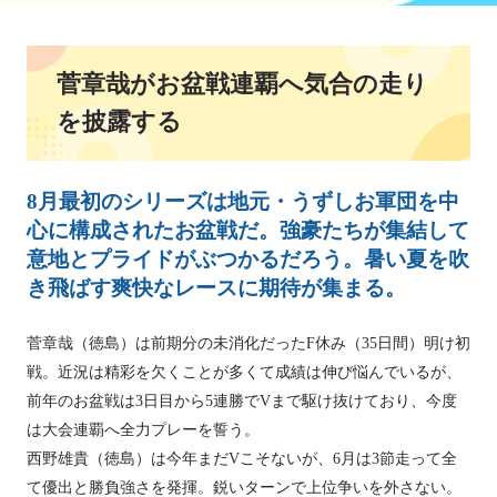
菅章哉がお盆戦連覇へ気合の走り
を披露する
8月最初のシリーズは地元・うずしお軍団を中
心に構成されたお盆戦だ。強豪たちが集結して
意地とプライドがぶつかるだろう。暑い夏を吹
き飛ばす爽快なレースに期待が集まる。
菅章哉（徳島）は前期分の未消化だったF休み（35日間）明け初
戦。近況は精彩を欠くことが多くて成績は伸び悩んでいるが、
前年のお盆戦は3日目から5連勝でVまで駆け抜けており、今度
は大会連覇へ全力プレーを誓う。
西野雄貴（徳島）は今年まだVこそないが、6月は3節走って全
て優出と勝負強さを発揮。鋭いターンで上位争いを外さない。