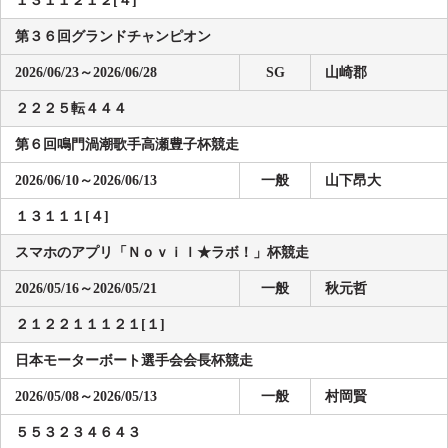
第３６回グランドチャンピオン
2026/06/23～2026/06/28
SG
山崎郡
２２２５転４４４
第６回鳴門渦潮歌手高瀬豊子杯競走
2026/06/10～2026/06/13
一般
山下昂大
１３１１１[４]
スマホのアプリ「Ｎｏｖｉｌ★ラボ！」杯競走
2026/05/16～2026/05/21
一般
秋元哲
２１２２１１１２１[１]
日本モーターボート選手会会長杯競走
2026/05/08～2026/05/13
一般
村岡賢
５５３２３４６４３