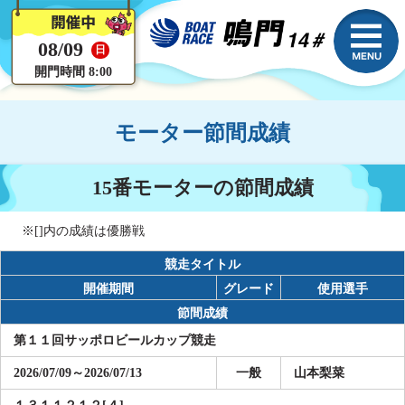
08/09
日
開門時間 8:00
モーター節間成績
15番モーターの節間成績
※[]内の成績は優勝戦
競走タイトル
開催期間
グレード
使用選手
節間成績
第１１回サッポロビールカップ競走
2026/07/09～2026/07/13
一般
山本梨菜
１３１１２１２[４]