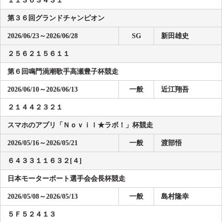
第３６回グランドチャンピオン
2026/06/23～2026/06/28
SG
新田雄史
２５６２１５６１１
第６回鳴門渦潮歌手高瀬豊子杯競走
2026/06/10～2026/06/13
一般
近江翔吾
２１４４２３２１
スマホのアプリ「Ｎｏｖｉｌ★ラボ！」杯競走
2026/05/16～2026/05/21
一般
渡部悟
６４３３１１６３２[４]
日本モーターボート選手会会長杯競走
2026/05/08～2026/05/13
一般
島村隆幸
５Ｆ５２４１３