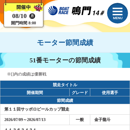
08/10
月
開門時間 8:00
モーター節間成績
51番モーターの節間成績
※[]内の成績は優勝戦
競走タイトル
開催期間
グレード
使用選手
節間成績
第１１回サッポロビールカップ競走
2026/07/09～2026/07/13
一般
金子龍斗
１１３６３４３１