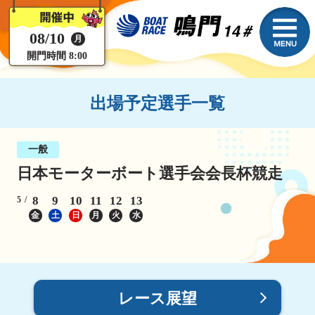
08/10
月
開門時間 8:00
出場予定選手一覧
一般
日本モーターボート選手会会長杯競走
8
9
10
11
12
13
5
金
土
日
月
火
水
レース展望