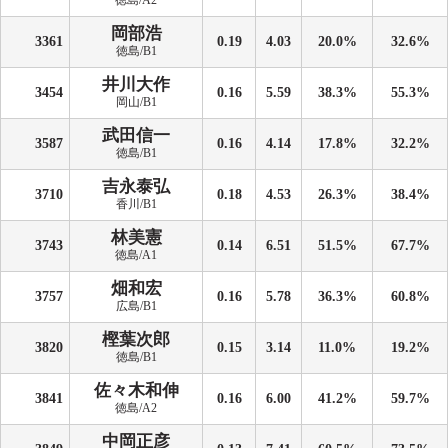
徳島/A2
岡部浩
3361
0.19
4.03
20.0%
32.6%
徳島/B1
井川大作
3454
0.16
5.59
38.3%
55.3%
岡山/B1
武田信一
3587
0.16
4.14
17.8%
32.2%
徳島/B1
吉永泰弘
3710
0.18
4.53
26.3%
38.4%
香川/B1
林美憲
3743
0.14
6.51
51.5%
67.7%
徳島/A1
畑和宏
3757
0.16
5.78
36.3%
60.8%
広島/B1
樫葉次郎
3820
0.15
3.14
11.0%
19.2%
徳島/B1
佐々木和伸
3841
0.16
6.00
41.2%
59.7%
徳島/A2
中岡正彦