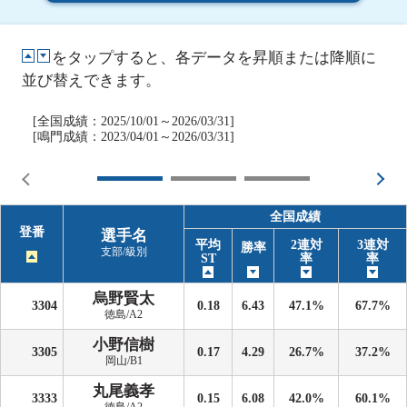
をタップすると、各データを昇順または降順に
並び替えできます。
[全国成績：2025/10/01～2026/03/31]
[鳴門成績：2023/04/01～2026/03/31]
全国成績
登番
選手名
平均
2連対
3連対
勝率
支部/級別
ST
率
率
烏野賢太
3304
0.18
6.43
47.1%
67.7%
徳島/A2
小野信樹
3305
0.17
4.29
26.7%
37.2%
岡山/B1
丸尾義孝
3333
0.15
6.08
42.0%
60.1%