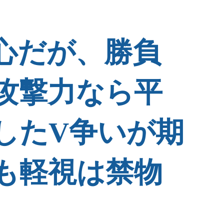
心だが、勝負
攻撃力なら平
したV争いが期
も軽視は禁物