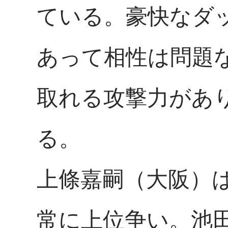
ている。豪快なダ
あって相性は問題
取れる攻撃力があ
る。
上條嘉嗣（大阪）
常に上位争い。池