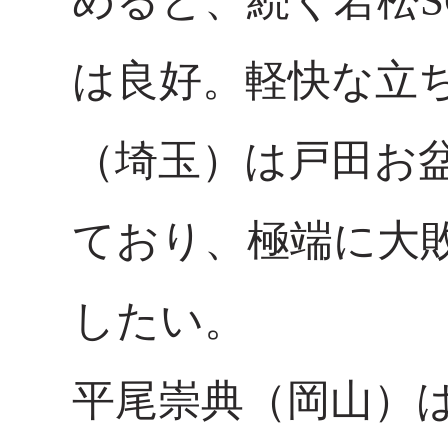
めると、続く若松
は良好。軽快な立
（埼玉）は戸田お
ており、極端に大
したい。
平尾崇典（岡山）