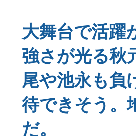
大舞台で活躍
強さが光る秋
尾や池永も負
待できそう。
だ。