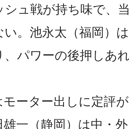
ッシュ戦が持ち味で、当
ない。池永太（福岡）は
り、パワーの後押しあ
はモーター出しに定評が
田雄一（静岡）は中・外