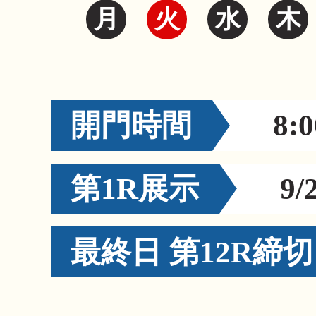
月
火
水
木
開門時間
8:0
第1R展示
9/
最終日 第12R締切