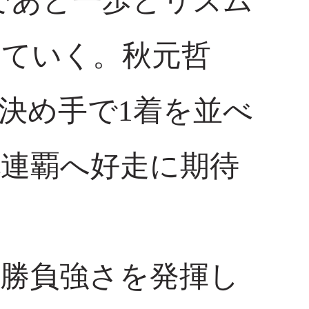
であと一歩とリズム
していく。秋元哲
決め手で1着を並べ
連覇へ好走に期待
勝負強さを発揮し