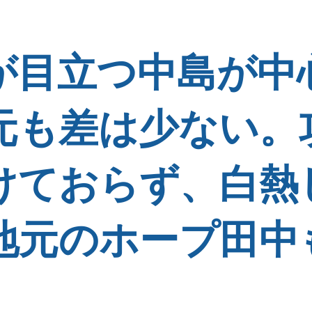
が目立つ中島が中
元も差は少ない。
けておらず、白熱
地元のホープ田中