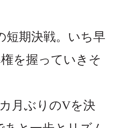
の短期決戦。いち早
導権を握っていきそ
3カ月ぶりのVを決