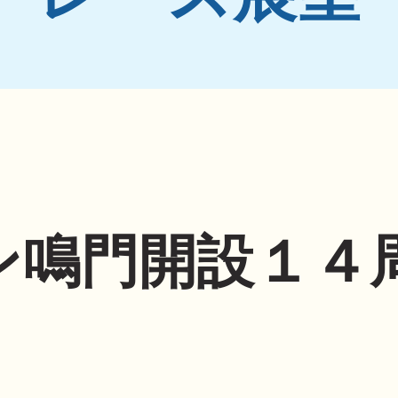
ン鳴門開設１４