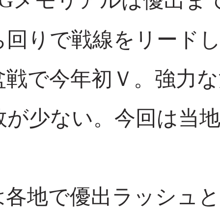
SGメモリアルは優出ま
ち回りで戦線をリード
盆戦で今年初Ｖ。強力な
敗が少ない。今回は当地
は各地で優出ラッシュと