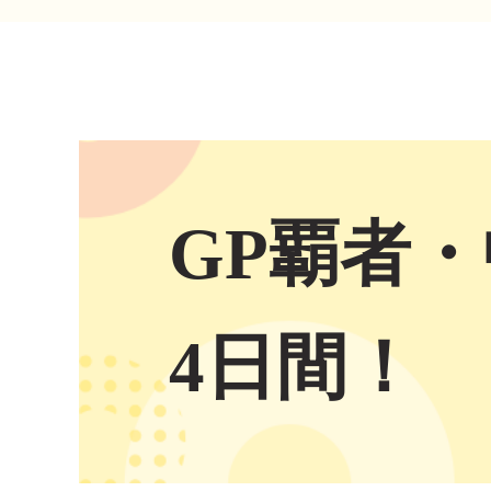
GP覇者
4日間！