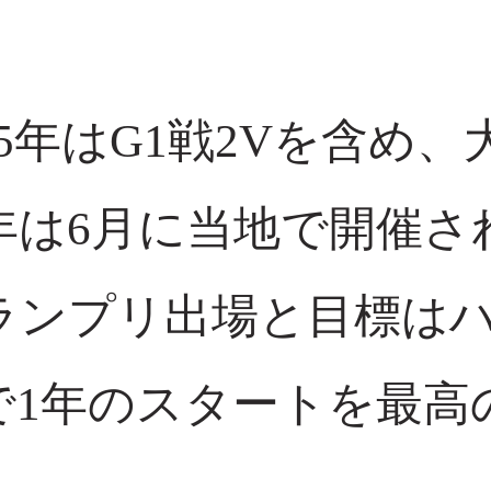
5年はG1戦2Vを含め
年は6月に当地で開催
ランプリ出場と目標は
で1年のスタートを最高