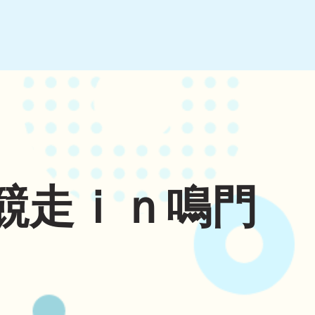
競走ｉｎ鳴門