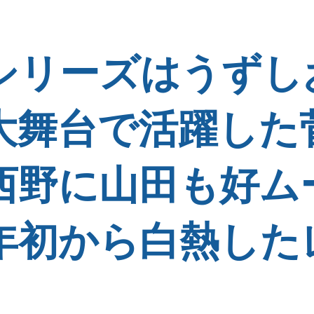
のシリーズはうず
大舞台で活躍した
西野に山田も好ム
年初から白熱した