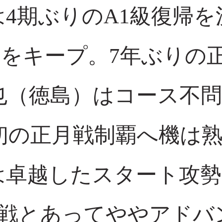
4期ぶりのA1級復帰
調をキープ。7年ぶりの
也（徳島）はコース不
初の正月戦制覇へ機は
は卓越したスタート攻勢
元戦とあってややアドバ