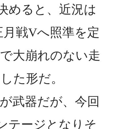
を決めると、近況は
正月戦Vへ照準を定
問で大崩れのない走
熟した形だ。
が武器だが、今回
ンテージとなりそ