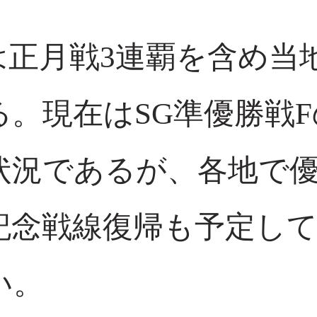
正月戦3連覇を含め当地
。現在はSG準優勝戦
状況であるが、各地で
記念戦線復帰も予定し
い。