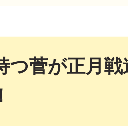
持つ菅が正月戦
！