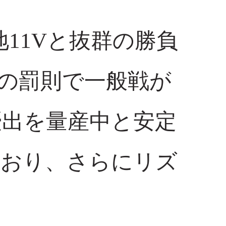
11Vと抜群の勝負
Fの罰則で一般戦が
優出を量産中と安定
ており、さらにリズ