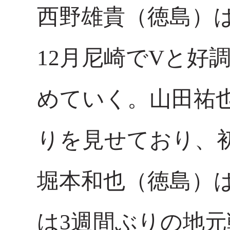
西野雄貴（徳島）は
12月尼崎でVと好
めていく。山田祐
りを見せており、
堀本和也（徳島）
は3週間ぶりの地