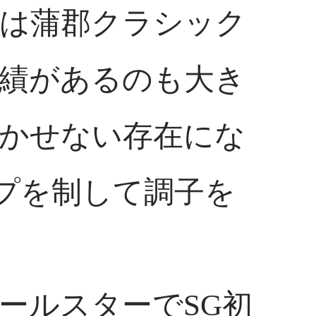
）は蒲郡クラシック
実績があるのも大き
欠かせない存在にな
プを制して調子を
ールスターでSG初