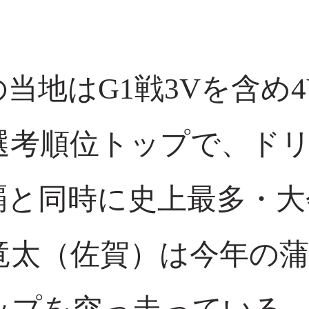
当地はG1戦3Vを含め
選考順位トップで、ド
覇と同時に史上最多・大
竜太（佐賀）は今年の