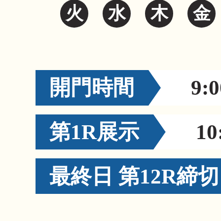
火
水
木
金
開門時間
9:0
第1R展示
10
最終日 第12R締切