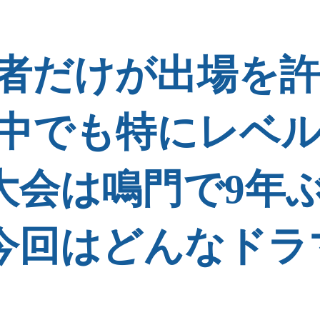
た者だけが出場を
の中でも特にレベ
大会は鳴門で9年ぶ
今回はどんなドラ