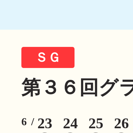
ＳＧ
第３６回グ
23
24
25
26
6