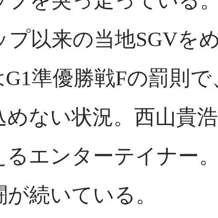
ップを突っ走っている。
プ以来の当地SGVを
G1準優勝戦Fの罰則で
込めない状況。西山貴浩
えるエンターテイナー。
闘が続いている。