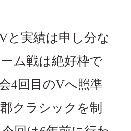
4Vと実績は申し分な
リーム戦は絶好枠で
会4回目のVへ照準
蒲郡クラシックを制