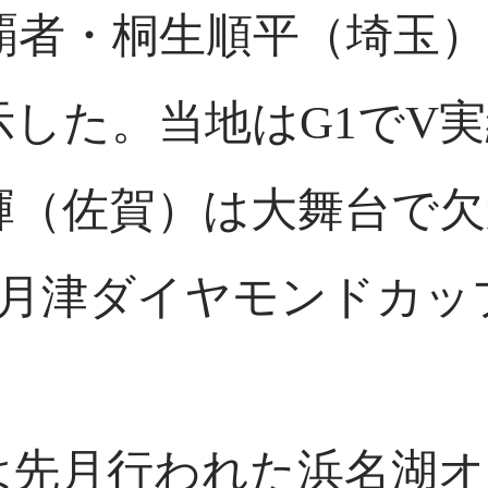
覇者・桐生順平（埼玉
示した。当地はG1でV
輝（佐賀）は大舞台で
4月津ダイヤモンドカッ
は先月行われた浜名湖オ