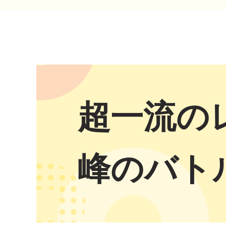
超一流の
峰のバト