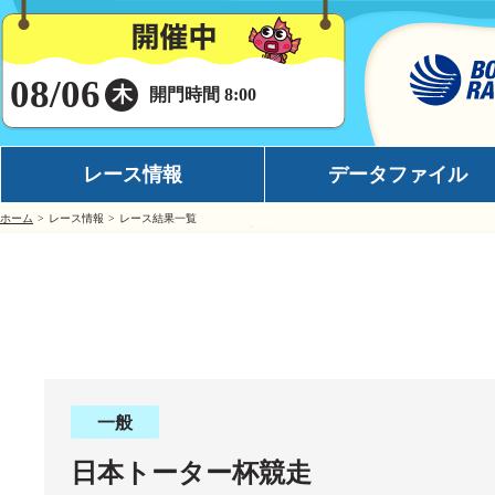
08/06
木
開門時間 8:00
レース情報
データファイル
ホーム
レース情報
レース結果一覧
シリーズインデックス
モーターデータ
出場予定選手一覧
ボートデータ
レース展望
イチオシモーター
レース結果一覧
完全舟券攻略
出走表・前日予想PDF
水面特性
一般
モーター抽選結果・前検タイムランキング
潮見表
日本トーター杯競走