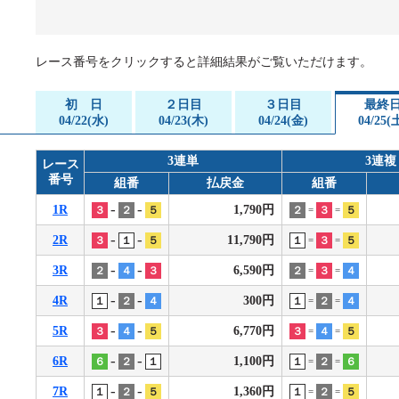
企画レース(どーなるなると)
賞金ランキング
得点率ランキング
出目データ
レース番号をクリックすると詳細結果がご覧いただけます。
過去の優勝戦レース
初 日
２日目
３日目
最終
徳島支部選手一覧
04/22(水)
04/23(木)
04/24(金)
04/25(
新人選手紹介
3連単
3連複
レース
番号
徳島支部選手優勝履歴
組番
払戻金
組番
-
-
1R
1,790円
３
２
５
２
３
５
=
=
-
-
2R
11,790円
３
１
５
１
３
５
=
=
-
-
3R
6,590円
２
４
３
２
３
４
=
=
-
-
4R
300円
１
２
４
１
２
４
=
=
-
-
5R
6,770円
３
４
５
３
４
５
=
=
-
-
6R
1,100円
６
２
１
１
２
６
=
=
-
-
7R
1,360円
１
２
５
１
２
５
=
=