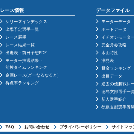
レース情報
データファイル
シリーズインデックス
モーターデータ
出場予定選手一覧
ボートデータ
レース展望
イチオシモータ
レース結果一覧
完全舟券攻略
出走表・前日予想PDF
水面特性
モーター抽選結果・
潮見表
前検タイムランキング
賞金ランキング
企画レース(どーなるなると)
出目データ
得点率ランキング
過去の優勝戦レ
徳島支部選手一
新人選手紹介
徳島支部選手優
FAQ
お問い合わせ
プライバシーポリシー
サイトマッ