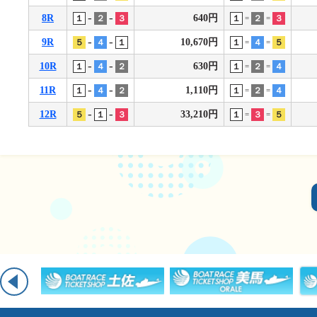
-
-
8R
640円
１
２
３
１
２
３
=
=
-
-
9R
10,670円
５
４
１
１
４
５
=
=
-
-
10R
630円
１
４
２
１
２
４
=
=
-
-
11R
1,110円
１
４
２
１
２
４
=
=
-
-
12R
33,210円
５
１
３
１
３
５
=
=