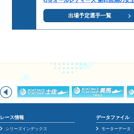
GⅢオールレディース 第41回渦の女
出場予定選手一覧
レース情報
データファイル
シリーズインデックス
モーターデータ