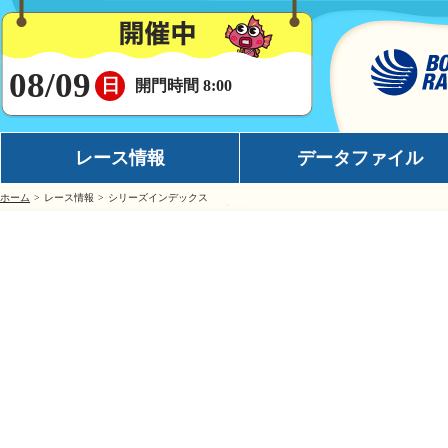
08/09
日
開門時間 8:00
レース情報
データファイル
ホーム
レース情報
シリーズインデックス
シリーズインデックス
モーターデータ
出場予定選手一覧
ボートデータ
レース展望
イチオシモーター
レース結果一覧
完全舟券攻略
出走表・前日予想PDF
水面特性
モーター抽選結果・前検タイムランキング
潮見表