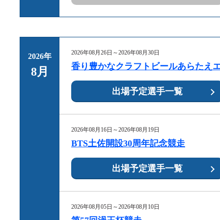
2026年08月26日～2026年08月30日
2026年
香り豊かなクラフトビールあらたえ
8月
出場予定選手一覧
2026年08月16日～2026年08月19日
BTS土佐開設30周年記念競走
出場予定選手一覧
2026年08月05日～2026年08月10日