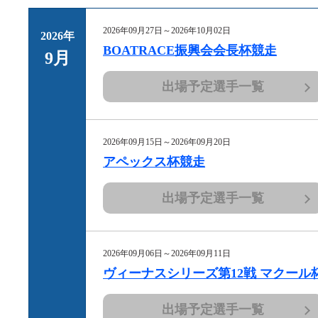
企画レース(どーなるなると)
賞金ランキング
得点率ランキング
出目データ
2026年09月27日～2026年10月02日
2026年
BOATRACE振興会会長杯競走
9月
過去の優勝戦レース
出場予定選手一覧
徳島支部選手一覧
新人選手紹介
2026年09月15日～2026年09月20日
徳島支部選手優勝履歴
アペックス杯競走
出場予定選手一覧
2026年09月06日～2026年09月11日
ヴィーナスシリーズ第12戦 マクール
出場予定選手一覧