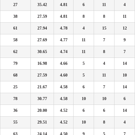
27
35.42
4.81
6
11
4
38
27.59
4.81
8
8
11
61
27.94
4.78
4
15
12
58
27.69
4.77
11
7
9
62
30.65
4.74
11
8
7
79
16.98
4.66
5
4
14
68
27.59
4.60
5
11
10
25
21.67
4.58
6
7
14
78
30.77
4.58
10
10
6
36
20.00
4.52
6
6
14
55
29.51
4.52
10
8
4
63
24.14
4.50
9
5
7