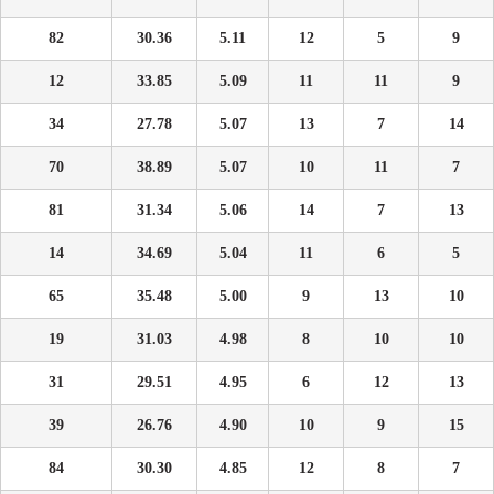
82
30.36
5.11
12
5
9
12
33.85
5.09
11
11
9
34
27.78
5.07
13
7
14
70
38.89
5.07
10
11
7
81
31.34
5.06
14
7
13
14
34.69
5.04
11
6
5
65
35.48
5.00
9
13
10
19
31.03
4.98
8
10
10
31
29.51
4.95
6
12
13
39
26.76
4.90
10
9
15
84
30.30
4.85
12
8
7