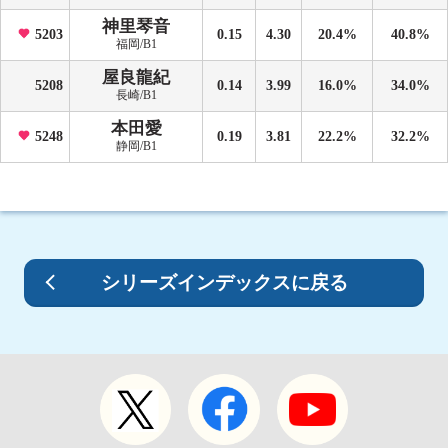
神里琴音
5203
0.15
4.30
20.4%
40.8%
福岡/B1
屋良龍紀
5208
0.14
3.99
16.0%
34.0%
長崎/B1
本田愛
5248
0.19
3.81
22.2%
32.2%
静岡/B1
シリーズインデックスに戻る