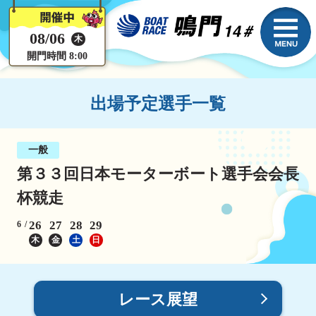
08/06
木
開門時間 8:00
出場予定選手一覧
一般
第３３回日本モーターボート選手会会長
杯競走
26
27
28
29
6
木
金
土
日
レース展望