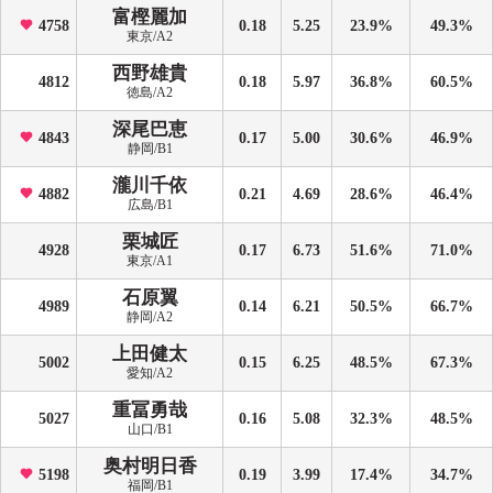
富樫麗加
4758
0.18
5.25
23.9%
49.3%
東京/A2
西野雄貴
4812
0.18
5.97
36.8%
60.5%
徳島/A2
深尾巴恵
4843
0.17
5.00
30.6%
46.9%
静岡/B1
瀧川千依
4882
0.21
4.69
28.6%
46.4%
広島/B1
栗城匠
4928
0.17
6.73
51.6%
71.0%
東京/A1
石原翼
4989
0.14
6.21
50.5%
66.7%
静岡/A2
上田健太
5002
0.15
6.25
48.5%
67.3%
愛知/A2
重冨勇哉
5027
0.16
5.08
32.3%
48.5%
山口/B1
奥村明日香
5198
0.19
3.99
17.4%
34.7%
福岡/B1