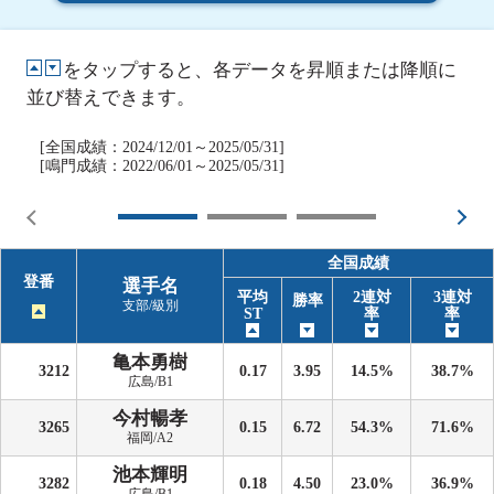
をタップすると、各データを昇順または降順に
並び替えできます。
[全国成績：2024/12/01～2025/05/31]
[鳴門成績：2022/06/01～2025/05/31]
全国成績
登番
選手名
平均
2連対
3連対
勝率
支部/級別
ST
率
率
亀本勇樹
3212
0.17
3.95
14.5%
38.7%
広島/B1
今村暢孝
3265
0.15
6.72
54.3%
71.6%
福岡/A2
池本輝明
3282
0.18
4.50
23.0%
36.9%