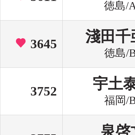
徳島/A
淺田千
3645
徳島/B
宇土
3752
福岡/B
泉啓