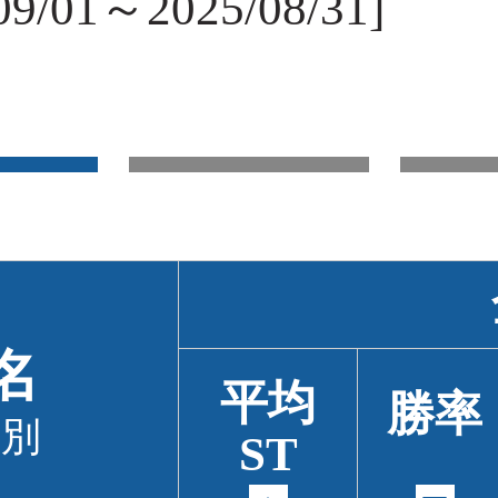
/01～2025/08/31]
名
平均
勝率
級別
ST