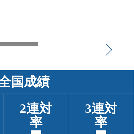
全国成績
2連対
3連対
率
率