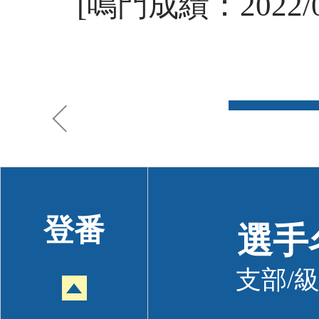
[鳴門成績：2022/09
登番
選手
支部/