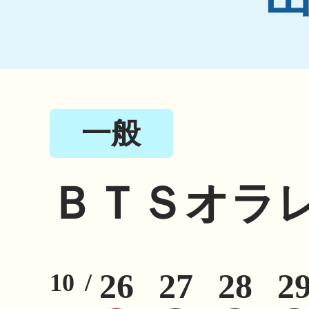
一般
ＢＴＳオラ
26
27
28
2
10