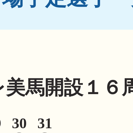
レ美馬開設１６
9
30
31