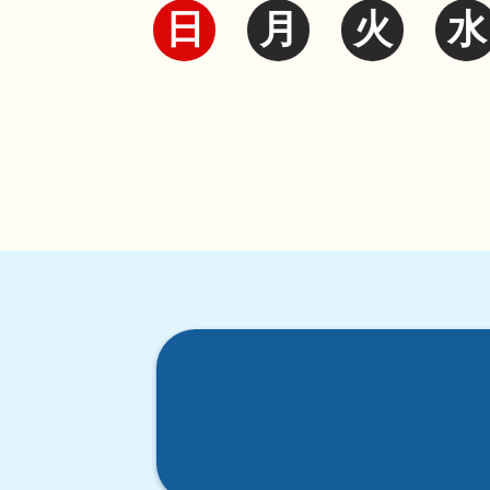
日
月
火
水