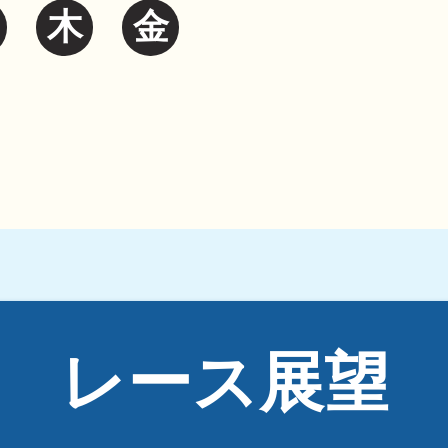
木
金
レース展望