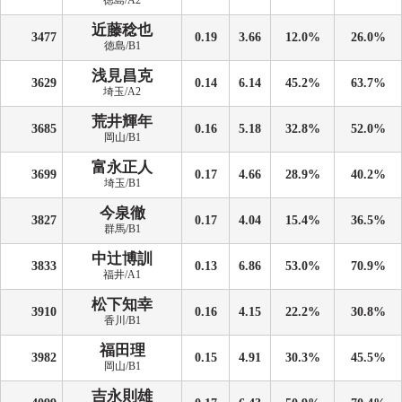
徳島/A2
近藤稔也
3477
0.19
3.66
12.0%
26.0%
徳島/B1
浅見昌克
3629
0.14
6.14
45.2%
63.7%
埼玉/A2
荒井輝年
3685
0.16
5.18
32.8%
52.0%
岡山/B1
富永正人
3699
0.17
4.66
28.9%
40.2%
埼玉/B1
今泉徹
3827
0.17
4.04
15.4%
36.5%
群馬/B1
中辻博訓
3833
0.13
6.86
53.0%
70.9%
福井/A1
松下知幸
3910
0.16
4.15
22.2%
30.8%
香川/B1
福田理
3982
0.15
4.91
30.3%
45.5%
岡山/B1
吉永則雄