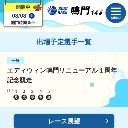
08/08
土
開門時間 8:00
出場予定選手一覧
一般
エディウィン鳴門リニューアル１周年
記念競走
1
2
3
4
5
12
月
火
水
木
金
レース展望