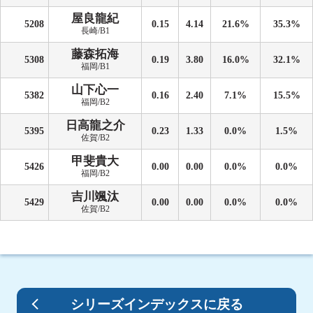
屋良龍紀
5208
0.15
4.14
21.6%
35.3%
長崎/B1
藤森拓海
5308
0.19
3.80
16.0%
32.1%
福岡/B1
山下心一
5382
0.16
2.40
7.1%
15.5%
福岡/B2
日高龍之介
5395
0.23
1.33
0.0%
1.5%
佐賀/B2
甲斐貴大
5426
0.00
0.00
0.0%
0.0%
福岡/B2
吉川颯汰
5429
0.00
0.00
0.0%
0.0%
佐賀/B2
シリーズインデックスに戻る