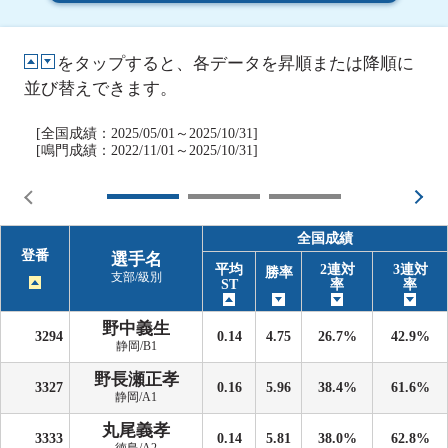
をタップすると、各データを昇順または降順に
並び替えできます。
[全国成績：2025/05/01～2025/10/31]
[鳴門成績：2022/11/01～2025/10/31]
全国成績
登番
選手名
平均
2連対
3連対
勝率
支部/級別
ST
率
率
野中義生
3294
0.14
4.75
26.7%
42.9%
静岡/B1
野長瀬正孝
3327
0.16
5.96
38.4%
61.6%
静岡/A1
丸尾義孝
3333
0.14
5.81
38.0%
62.8%