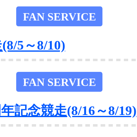
FAN SERVICE
/5～8/10)
FAN SERVICE
記念競走(8/16～8/19)