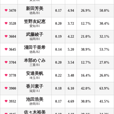
東京/B2
新田芳美
3470
0.17
4.94
26.9%
50.0%
徳島/B1
笠野友紀恵
3528
0.20
3.72
12.7%
30.4%
愛知/B1
武藤綾子
3604
0.19
4.22
21.0%
32.1%
福岡/B1
淺田千亜希
3645
0.14
5.20
38.9%
53.7%
徳島/B2
本部めぐみ
3704
0.20
3.54
12.7%
27.0%
三重/B1
安達美帆
3778
0.22
3.48
16.4%
26.0%
埼玉/B1
香川素子
3900
0.18
6.10
42.0%
63.9%
滋賀/A1
池田浩美
3932
0.17
4.69
30.8%
41.5%
静岡/B1
佐々木裕美