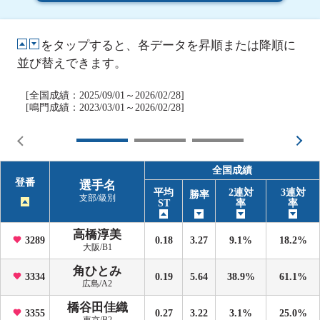
をタップすると、各データを昇順または降順に
並び替えできます。
[全国成績：2025/09/01～2026/02/28]
[鳴門成績：2023/03/01～2026/02/28]
全国成績
登番
選手名
平均
2連対
3連対
勝率
支部/級別
ST
率
率
高橋淳美
3289
0.18
3.27
9.1%
18.2%
大阪/B1
角ひとみ
3334
0.19
5.64
38.9%
61.1%
広島/A2
橋谷田佳織
3355
0.27
3.22
3.1%
25.0%