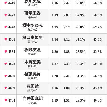
原加央理
4419
0.16
5.47
38.8%
56.5%
埼玉/B1
藤堂里香
4473
0.19
5.07
32.9%
50.0%
福井/A2
櫻本あゆみ
4478
0.15
6.17
40.8%
67.2%
群馬/A2
樋口由加里
4501
0.14
5.12
31.1%
45.5%
岡山/A2
坂咲友理
4534
0.20
3.88
23.5%
33.8%
大阪/B1
水野望美
4678
0.17
5.35
30.3%
50.6%
愛知/B1
後藤美翼
4680
0.20
5.41
31.3%
56.3%
東京/B1
豊田結
4689
0.16
4.80
28.3%
43.4%
静岡/A2
向井田真紀
4784
0.19
4.51
29.3%
40.0%
広島/B1