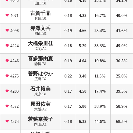
4045
0.18
4.18
28.1%
34.2%
山口/B1
古賀千晶
4071
0.18
4.22
16.7%
40.0%
兵庫/B1
赤澤文香
4098
0.19
4.66
23.4%
41.6%
岡山/B1
大橋栄里佳
4224
0.18
5.29
33.3%
49.0%
福岡/A2
喜多那由夏
4246
0.19
4.04
19.8%
36.5%
静岡/B1
菅野はやか
4275
0.22
3.40
11.5%
25.0%
広島/B2
石井裕美
4283
0.17
4.58
17.4%
39.5%
東京/B1
原田佑実
4372
0.17
5.80
38.9%
58.9%
大阪/A2
若狭奈美子
4373
0.18
6.32
44.6%
68.5%
岡山/A1