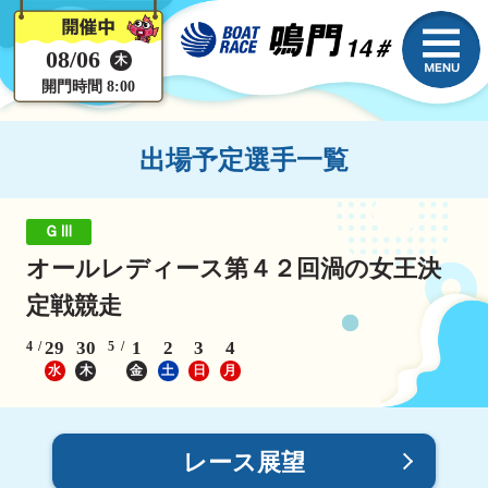
08/06
木
開門時間 8:00
出場予定選手一覧
ＧⅢ
オールレディース第４２回渦の女王決
定戦競走
29
30
1
2
3
4
4
5
水
木
金
土
日
月
レース展望