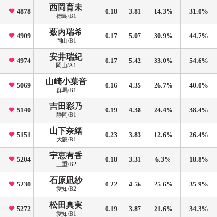
西岡育未
4878
0.18
3.81
14.3%
31.0%
徳島/B1
薮内瑞希
4909
0.17
5.07
30.9%
44.7%
岡山/B1
安井瑞紀
4974
0.17
5.42
33.0%
54.6%
岡山/A1
山崎小葉音
5069
0.16
4.35
26.7%
40.0%
群馬/B1
吉田彩乃
5140
0.19
4.38
24.4%
38.4%
静岡/B1
山下奈緒
5151
0.23
3.83
12.6%
26.4%
大阪/B1
宇恵有香
5204
0.18
3.31
6.3%
18.8%
三重/B2
石原凪紗
5230
0.22
4.56
25.6%
35.9%
愛知/B2
松田真実
5272
0.19
3.87
21.6%
34.3%
愛知/B1