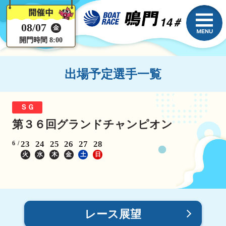
08/07
金
開門時間 8:00
出場予定選手一覧
ＳＧ
第３６回グランドチャンピオン
23
24
25
26
27
28
6
火
水
木
金
土
日
レース展望