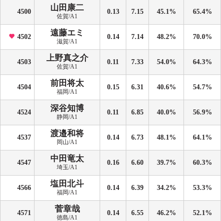
山田康二
4500
0.13
7.15
45.1%
65.4%
佐賀/A1
遠藤エミ
4502
0.14
7.14
48.2%
70.0%
滋賀/A1
上野真之介
4503
0.11
7.33
54.0%
64.3%
佐賀/A1
前田将太
4504
0.15
6.31
40.6%
54.7%
福岡/A1
深谷知博
4524
0.11
6.85
40.0%
56.9%
静岡/A1
渡邉和将
4537
0.14
6.73
48.1%
64.1%
岡山/A1
中田竜太
4547
0.16
6.60
39.7%
60.3%
埼玉/A1
塩田北斗
4566
0.14
6.39
34.2%
53.3%
福岡/A1
菅章哉
4571
0.14
6.55
46.2%
52.1%
徳島/A1