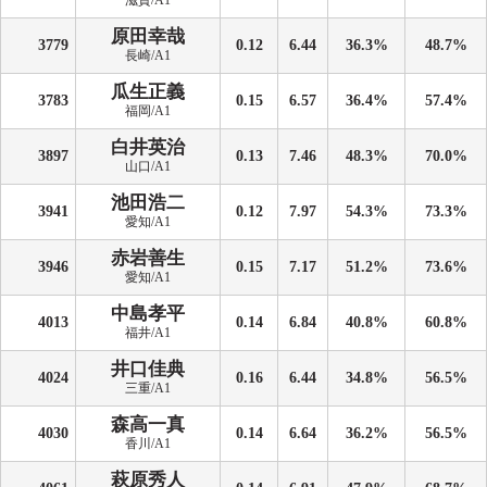
滋賀/A1
原田幸哉
3779
0.12
6.44
36.3%
48.7%
長崎/A1
瓜生正義
3783
0.15
6.57
36.4%
57.4%
福岡/A1
白井英治
3897
0.13
7.46
48.3%
70.0%
山口/A1
池田浩二
3941
0.12
7.97
54.3%
73.3%
愛知/A1
赤岩善生
3946
0.15
7.17
51.2%
73.6%
愛知/A1
中島孝平
4013
0.14
6.84
40.8%
60.8%
福井/A1
井口佳典
4024
0.16
6.44
34.8%
56.5%
三重/A1
森高一真
4030
0.14
6.64
36.2%
56.5%
香川/A1
萩原秀人