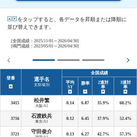
をタップすると、各データを昇順または降順に
並び替えできます。
[全国成績：2025/11/01～2026/04/30]
[鳴門成績：2023/05/01～2026/04/30]
全国成績
登番
選手名
平均
2連対
3連対
勝率
支部/級別
ST
率
率
松井繁
3415
0.14
6.87
35.9%
60.2%
大阪/A1
石渡鉄兵
3716
0.12
6.45
37.9%
52.4%
東京/A1
守田俊介
3721
0.13
6.27
42.7%
57.3%