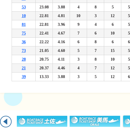
53
23.08
3.88
4
8
5
5
10
22.81
4.81
10
3
12
5
81
22.81
3.96
9
4
6
5
75
22.41
4.67
7
6
10
5
36
22.22
4.16
6
8
6
6
73
21.05
4.60
5
7
15
5
28
20.75
4.11
3
8
10
5
21
20.37
4.46
4
7
12
5
39
13.33
3.88
3
5
12
6