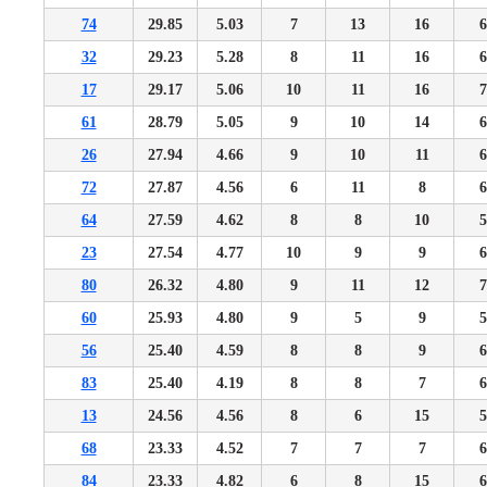
74
29.85
5.03
7
13
16
6
32
29.23
5.28
8
11
16
6
17
29.17
5.06
10
11
16
7
61
28.79
5.05
9
10
14
6
26
27.94
4.66
9
10
11
6
72
27.87
4.56
6
11
8
6
64
27.59
4.62
8
8
10
5
23
27.54
4.77
10
9
9
6
80
26.32
4.80
9
11
12
7
60
25.93
4.80
9
5
9
5
56
25.40
4.59
8
8
9
6
83
25.40
4.19
8
8
7
6
13
24.56
4.56
8
6
15
5
68
23.33
4.52
7
7
7
6
84
23.33
4.82
6
8
15
6