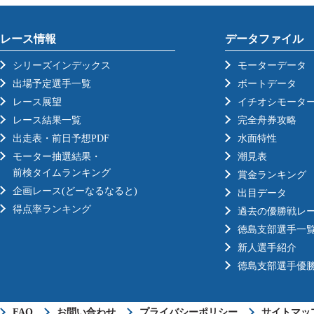
レース情報
データファイル
シリーズインデックス
モーターデータ
出場予定選手一覧
ボートデータ
レース展望
イチオシモータ
レース結果一覧
完全舟券攻略
出走表・前日予想PDF
水面特性
モーター抽選結果・
潮見表
前検タイムランキング
賞金ランキング
企画レース(どーなるなると)
出目データ
得点率ランキング
過去の優勝戦レ
徳島支部選手一
新人選手紹介
徳島支部選手優
FAQ
お問い合わせ
プライバシーポリシー
サイトマッ