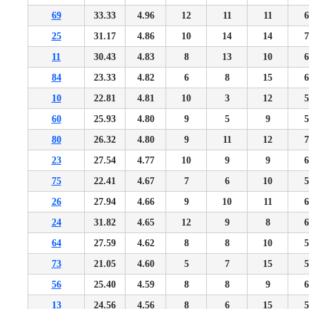
69
33.33
4.96
12
11
11
6
25
31.17
4.86
10
14
14
7
11
30.43
4.83
8
13
10
6
84
23.33
4.82
6
8
15
6
10
22.81
4.81
10
3
12
5
60
25.93
4.80
9
5
9
5
80
26.32
4.80
9
11
12
7
23
27.54
4.77
10
9
9
6
75
22.41
4.67
7
6
10
5
26
27.94
4.66
9
10
11
6
24
31.82
4.65
12
9
8
6
64
27.59
4.62
8
8
10
5
73
21.05
4.60
5
7
15
5
56
25.40
4.59
8
8
9
6
13
24.56
4.56
8
6
15
5