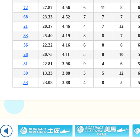
72
27.87
4.56
6
11
8
6
68
23.33
4.52
7
7
7
6
21
20.37
4.46
4
7
12
5
83
25.40
4.19
8
8
7
6
36
22.22
4.16
6
8
6
6
28
20.75
4.11
3
8
10
5
81
22.81
3.96
9
4
6
5
39
13.33
3.88
3
5
12
6
53
23.08
3.88
4
8
5
5