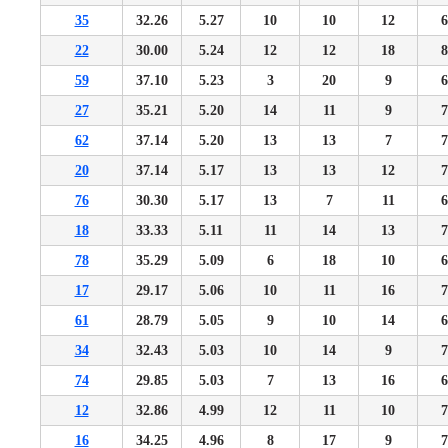
35
32.26
5.27
10
10
12
6
22
30.00
5.24
12
12
18
8
59
37.10
5.23
3
20
9
6
27
35.21
5.20
14
11
9
7
62
37.14
5.20
13
13
7
7
20
37.14
5.17
13
13
12
7
76
30.30
5.17
13
7
11
6
18
33.33
5.11
11
14
13
7
78
35.29
5.09
6
18
10
6
17
29.17
5.06
10
11
16
7
61
28.79
5.05
9
10
14
6
34
32.43
5.03
10
14
9
7
74
29.85
5.03
7
13
16
6
12
32.86
4.99
12
11
10
7
16
34.25
4.96
8
17
9
7