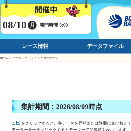
08/10
月
開門時間 8:00
レース情報
データファイル
ホーム
データファイル
モーターデータ
シリーズインデックス
モーターデータ
出場予定選手一覧
ボートデータ
レース展望
イチオシモーター
レース結果一覧
完全舟券攻略
集計期間：2026/08/09時点
出走表・前日予想PDF
水面特性
モーター抽選結果・前検タイムランキング
潮見表
をクリックすると、各データを昇順または降順に並び替え
モーター番号をクリックするとモーター節間成績を表示します。