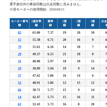
企画レース(どーなるなると)
賞金ランキング
選手責任外の事故回数は出走回数に含みません。
※現モーターの使用開始 : 2026/04/11
得点率ランキング
出目データ
過去の優勝戦レース
モーター番号
2連対率
勝率
1着
2着
3着
出走
徳島支部選手一覧
82
65.00
7.37
19
20
10
6
新人選手紹介
15
55.38
6.71
20
16
9
6
79
51.61
6.16
14
18
7
6
徳島支部選手優勝履歴
29
49.37
6.15
21
18
8
7
31
40.00
5.97
18
10
15
7
19
38.89
5.94
19
9
14
7
37
47.62
5.86
16
14
6
6
52
40.91
5.86
12
15
12
6
66
38.71
5.77
15
9
14
6
14
42.47
5.73
15
16
11
7
63
32.43
5.73
16
8
20
7