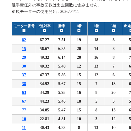
企画レース(どーなるなると)
賞金ランキング
選手責任外の事故回数は出走回数に含みません。
※現モーターの使用開始 : 2026/04/11
得点率ランキング
出目データ
過去の優勝戦レース
モーター番号
2連対率
勝率
1着
2着
3着
出走
徳島支部選手一覧
82
67.27
7.51
19
18
8
5
新人選手紹介
15
56.67
6.85
20
14
8
6
29
49.32
6.14
20
16
8
7
徳島支部選手優勝履歴
30
40.32
5.40
12
13
7
6
37
47.37
5.86
15
12
6
5
38
34.92
5.67
15
7
13
6
63
34.29
5.93
16
8
20
7
67
44.23
5.46
18
5
3
5
77
34.85
5.47
15
8
13
6
10
22.81
4.81
10
3
12
5
11
30.43
4.83
8
13
10
6