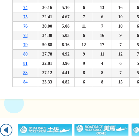
74
30.16
5.10
6
13
16
6
75
22.41
4.67
7
6
10
5
76
30.00
5.08
11
7
10
6
78
34.38
5.03
6
16
9
6
79
50.88
6.16
12
17
7
5
80
27.78
4.92
9
11
12
7
81
22.81
3.96
9
4
6
5
83
27.12
4.41
8
8
7
5
84
23.33
4.82
6
8
15
6